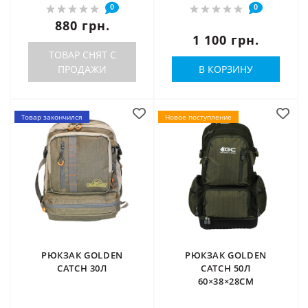
0
0
880 грн.
1 100 грн.
ТОВАР СНЯТ С
ПРОДАЖИ
В КОРЗИНУ
Товар закончился
Новое поступление
РЮКЗАК GOLDEN
РЮКЗАК GOLDEN
CATCH 30Л
CATCH 50Л
60×38×28СМ