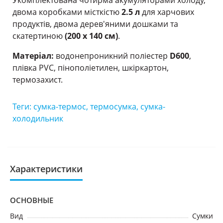
двома коробками місткістю
2.5 л
для харчових
продуктів, двома дерев'яними дошками та
скатертиною
(200 х 140 см)
.
Матеріал:
водонепроникний поліестер
D600
,
плівка PVC, пінополіетилен, шкіркартон,
термозахист.
Теги:
сумка-термос
,
термосумка
,
сумка-
холодильник
Характеристики
ОСНОВНЫЕ
Вид
Сумки