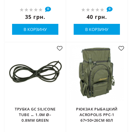
0
0
35 грн.
40 грн.
В КОРЗИНУ
В КОРЗИНУ
ТРУБКА GC SILICONE
РЮКЗАК РЫБАЦКИЙ
TUBE ↔ 1.0М Ø–
ACROPOLIS РРС-1
0.8ММ GREEN
67×50×26СМ 60Л