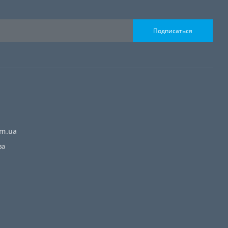
Подписаться
om.ua
ва