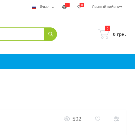
0
0
Язык
Личный кабинет
0
0 грн.
592