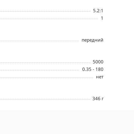
5.2:1
1
передний
5000
0.35 - 180
нет
346 г