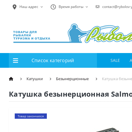
Наш адрес
Время работы
contact@rybolov-
Список категорий
SALE
Катушки
Безынерционные
Катушка безынер
Катушка безынерционная Salmo B
Товар закончился