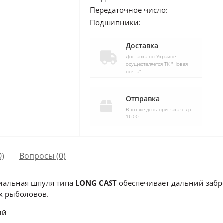
Передаточное число:
Подшипники:
Доставка
Доставка по Украине
осуществляется ТК "Новая
почта"
Отправка
В тот же день при заказе до
16:00
0)
Вопросы
(0)
циальная шпуля типа
LONG CAST
обеспечивает дальний забро
их рыболовов.
ий