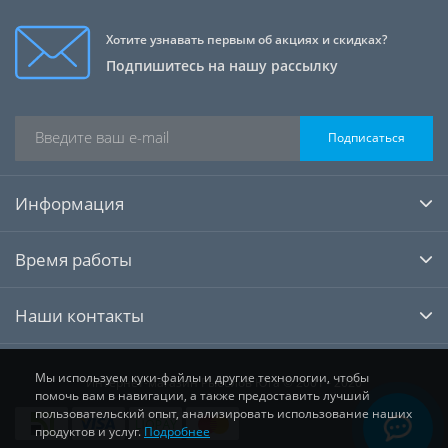
Хотите узнавать первым об акциях и скидках?
Подпишитесь на нашу рассылку
Подписаться
Информация
Время работы
Наши контакты
Мы используем куки-файлы и другие технологии, чтобы
Интернет-магазин Рыболов Юга © 2001 - 2026
помочь вам в навигации, а также предоставить лучший
пользовательский опыт, анализировать использование наших
продуктов и услуг.
Подробнее