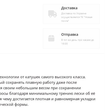
Доставка
Доставка по Украине
осуществляется ТК "Новая
почта"
Отправка
В тот же день при заказе до
16:00
хнологии от катушек самого высокого класса.
й сохранять плавную работу даже после
тся своим небольшим весом при сохранении
бросы благодаря минимальному трению лески об её
я чему достигается плотная и равномерная укладки
ической формы.