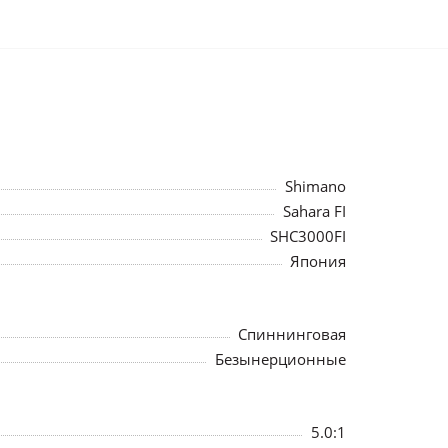
Shimano
Sahara FI
SHC3000FI
Япония
Спиннинговая
Безынерционные
5.0:1