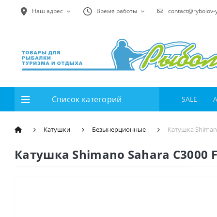
Наш адрес
Время работы
contact@rybolov-
Список категорий
SALE
Катушки
Безынерционные
Катушка Shimano
Катушка Shimano Sahara C3000 F