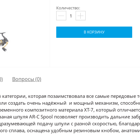
Количество:
В КОРЗИНУ
0)
Вопросы
(0)
категории, которая позаимствовала все самые передовые те
ли создать очень надёжный и мощный механизм, способны
ременного композитного материала XT-7, который отличае
аная шпуля AR-C Spool позволяет производить дальние за
подразумевающей подачу шпули с разной скоростью, благодар
вого сплава, оснащена удобным резиновым кнобом, анатом