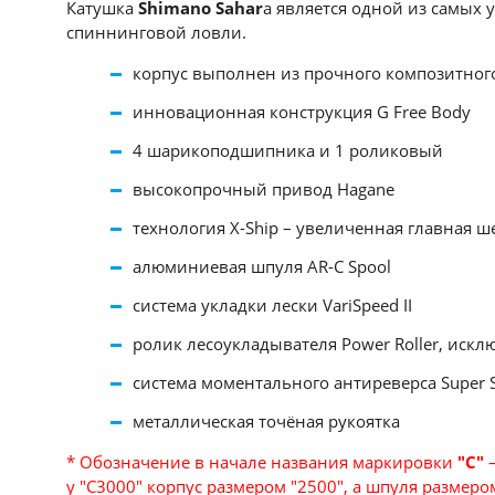
Катушка
Shimano Sahar
a является одной из самых
спиннинговой ловли.
корпус выполнен из прочного композитного
инновационная конструкция G Free Body
4 шарикоподшипника и 1 роликовый
высокопрочный привод Hagane
технология X-Ship – увеличенная главная ш
алюминиевая шпуля AR-C Spool
система укладки лески VariSpeed II
ролик лесоукладывателя Power Roller, ис
система моментального антиреверса Super St
металлическая точёная рукоятка
* Обозначение в начале названия маркировки
"С"
—
у "C3000" корпус размером "2500", а шпуля размером