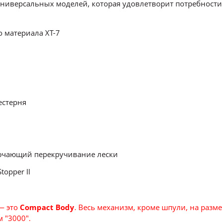
 универсальных моделей, которая удовлетворит потребности
 материала XT-7
естерня
ключающий перекручивание лески
opper II
 это
Compact Body
. Весь механизм, кроме шпули, на раз
 "3000".