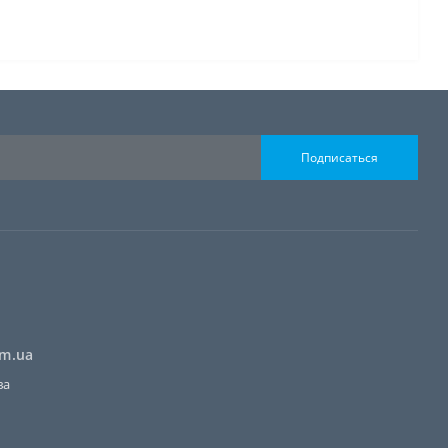
Подписаться
om.ua
ва