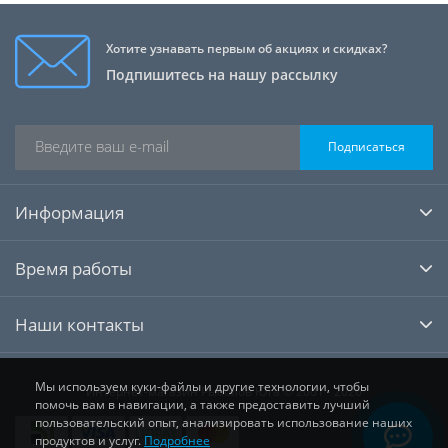
Хотите узнавать первым об акциях и скидках?
Подпишитесь на нашу рассылку
Подписаться
Информация
Время работы
Наши контакты
Мы используем куки-файлы и другие технологии, чтобы
Интернет-магазин Рыболов Юга © 2001 - 2026
помочь вам в навигации, а также предоставить лучший
пользовательский опыт, анализировать использование наших
продуктов и услуг.
Подробнее