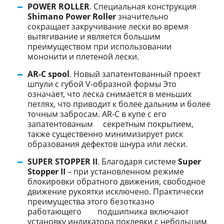
POWER ROLLER
. Специальная конструкция
Shimano Power Roller
значительно
сокращает закручивание лески во время
вытягивание и является большим
преимуществом при использовании
мононити и плетеной лески.
AR-C spool
. Новый запатентованный проект
шпули с губой V-образной формы Это
означает, что леска снимается в меньших
петлях, что приводит к более дальним и более
точным забросам. AR-C в купе с его
запатентованым секретным покрытием,
также существенно минимизирует риск
образования дефектов шнура или лески.
SUPER STOPPER II
. Благодаря системе
Super
Stopper II
– при установленном режиме
блокировки обратного движения, свободное
движение рукоятки исключено. Практически
преимущества этого безотказно
работающего подшипника включают
установку индикатора поклевки с небольшим