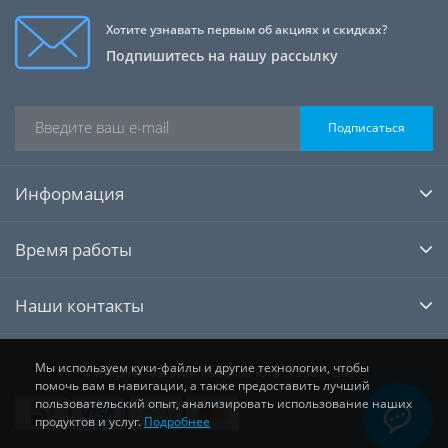
Хотите узнавать первым об акциях и скидках?
Подпишитесь на нашу рассылку
Подписаться
Информация
Время работы
Наши контакты
Мы используем куки-файлы и другие технологии, чтобы
Интернет-магазин Рыболов Юга © 2001 - 2026
помочь вам в навигации, а также предоставить лучший
пользовательский опыт, анализировать использование наших
продуктов и услуг.
Подробнее