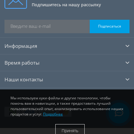
Подпишитесь на нашу рассылку
Подписаться
Информация
Время работы
Наши контакты
Мы используем куки-файлы и другие технологии, чтобы
Интернет-магазин Рыболов Юга © 2001 - 2026
помочь вам в навигации, а также предоставить лучший
пользовательский опыт, анализировать использование наших
продуктов и услуг.
Подробнее
Принять