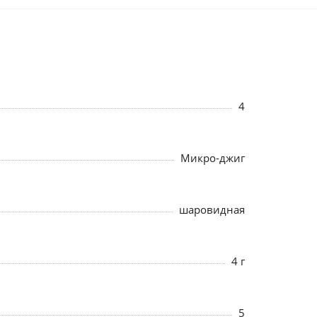
4
Микро-джиг
шаровидная
4 г
5