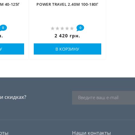
М 40-125Г
POWER TRAVEL 2.40М 100-180Г
0
0
н.
2 420 грн.
У
В КОРЗИНУ
и скидках?
оты
Наши контакты