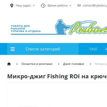
Наш адрес
Время работы
contact@rybolov-
Список категорий
SALE
Оснастки и монтажи
Джиг-головки
Микро-д
Микро-джиг Fishing ROI на крюч