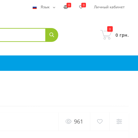
0
0
Язык
Личный кабинет
0
0 грн.
961