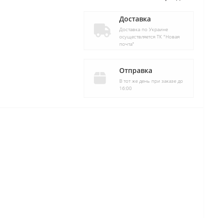
Доставка
Доставка по Украине
осуществляется ТК "Новая
почта"
Отправка
В тот же день при заказе до
16:00