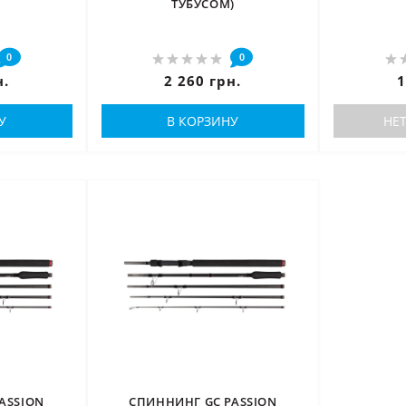
ТУБУСОМ)
0
0
н.
2 260 грн.
1
У
В КОРЗИНУ
НЕ
ASSION
СПИННИНГ GC PASSION