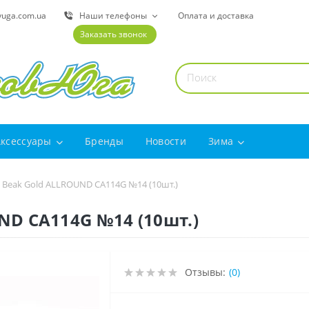
yuga.com.ua
Наши телефоны
Оплата и доставка
Заказать звонок
Аксессуары
Бренды
Новости
Зима
 Beak Gold ALLROUND CA114G №14 (10шт.)
ND CA114G №14 (10шт.)
Отзывы:
(0)