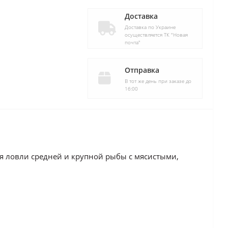
Доставка
Доставка по Украине
осуществляется ТК "Новая
почта"
Отправка
В тот же день при заказе до
16:00
ля ловли средней и крупной рыбы с мясистыми,