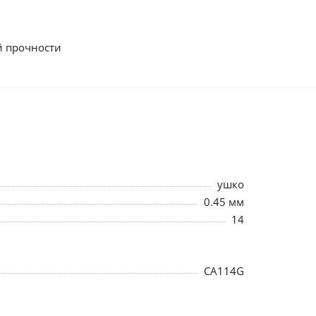
й прочности
ушко
0.45 мм
14
CA114G