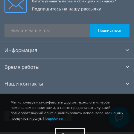
Хотите узнавать первым об акциях и скидках?
Подпишитесь на нашу рассылку
Подписаться
Информация
Время работы
Наши контакты
Мы используем куки-файлы и другие технологии, чтобы
Интернет-магазин Рыболов Юга © 2001 - 2026
помочь вам в навигации, а также предоставить лучший
пользовательский опыт, анализировать использование наших
продуктов и услуг.
Подробнее